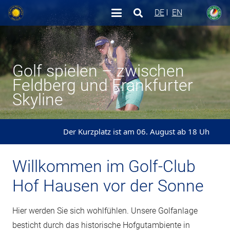
DE
EN
Golf spielen – zwischen
Feldberg und Frankfurter
Skyline
Der Kurzplatz ist am 06. August ab 18 Uhr komplett ges
Willkommen im Golf-Club
Hof Hausen vor der Sonne
Hier werden Sie sich wohlfühlen. Unsere Golfanlage
besticht durch das historische Hofgutambiente in