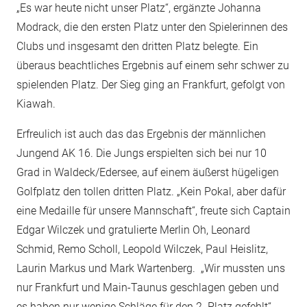
„Es war heute nicht unser Platz“, ergänzte Johanna
Modrack, die den ersten Platz unter den Spielerinnen des
Clubs und insgesamt den dritten Platz belegte. Ein
überaus beachtliches Ergebnis auf einem sehr schwer zu
spielenden Platz. Der Sieg ging an Frankfurt, gefolgt von
Kiawah.
Erfreulich ist auch das das Ergebnis der männlichen
Jungend AK 16. Die Jungs erspielten sich bei nur 10
Grad in Waldeck/Edersee, auf einem äußerst hügeligen
Golfplatz den tollen dritten Platz. „Kein Pokal, aber dafür
eine Medaille für unsere Mannschaft“, freute sich Captain
Edgar Wilczek und gratulierte Merlin Oh, Leonard
Schmid, Remo Scholl, Leopold Wilczek, Paul Heislitz,
Laurin Markus und Mark Wartenberg. „Wir mussten uns
nur Frankfurt und Main-Taunus geschlagen geben und
es haben nur wenige Schläge für den 2. Platz gefehlt“,