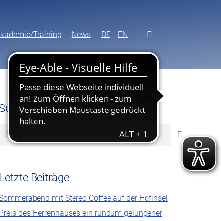
kademie/Training
News
DE
EN
Suche
Suchen
nach:
Letzte Beiträge
Sommerabend mit Stereo Coffee auf der Hofinsel
Preis des Herrenhauses ein rundum gelungener