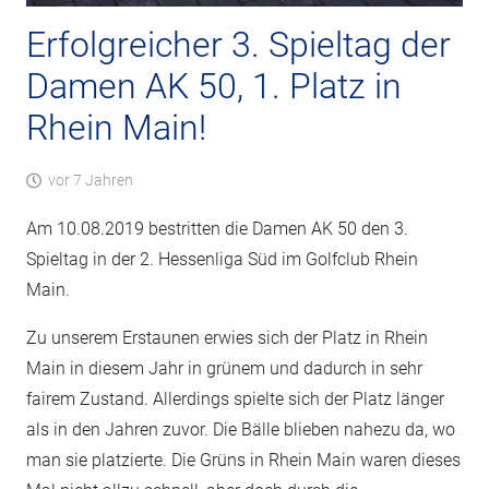
Erfolgreicher 3. Spieltag der
Damen AK 50, 1. Platz in
Rhein Main!
vor 7 Jahren
Am 10.08.2019 bestritten die Damen AK 50 den 3.
Spieltag in der 2. Hessenliga Süd im Golfclub Rhein
Main.
Zu unserem Erstaunen erwies sich der Platz in Rhein
Main in diesem Jahr in grünem und dadurch in sehr
fairem Zustand. Allerdings spielte sich der Platz länger
als in den Jahren zuvor. Die Bälle blieben nahezu da, wo
man sie platzierte. Die Grüns in Rhein Main waren dieses