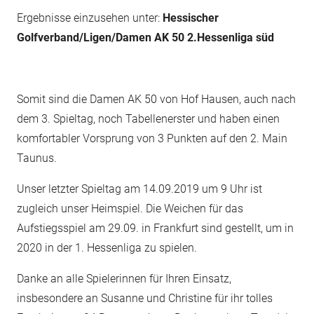
Ergebnisse einzusehen unter:
Hessischer
Golfverband/Ligen/Damen AK 50 2.Hessenliga süd
Somit sind die Damen AK 50 von Hof Hausen, auch nach
dem 3. Spieltag, noch Tabellenerster und haben einen
komfortabler Vorsprung von 3 Punkten auf den 2. Main
Taunus.
Unser letzter Spieltag am 14.09.2019 um 9 Uhr ist
zugleich unser Heimspiel. Die Weichen für das
Aufstiegsspiel am 29.09. in Frankfurt sind gestellt, um in
2020 in der 1. Hessenliga zu spielen.
Danke an alle Spielerinnen für Ihren Einsatz,
insbesondere an Susanne und Christine für ihr tolles