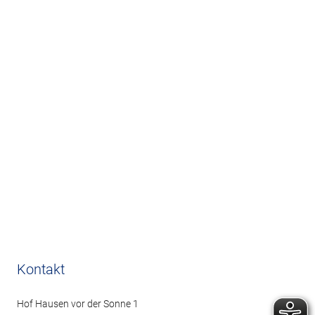
Kontakt
Hof Hausen vor der Sonne 1