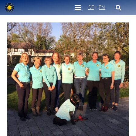
DE
EN