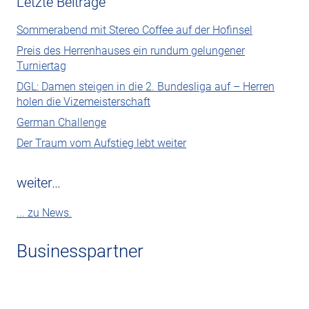
Letzte Beiträge
Sommerabend mit Stereo Coffee auf der Hofinsel
Preis des Herrenhauses ein rundum gelungener
Turniertag
DGL: Damen steigen in die 2. Bundesliga auf – Herren
holen die Vizemeisterschaft
German Challenge
Der Traum vom Aufstieg lebt weiter
weiter…
... zu News.
Businesspartner