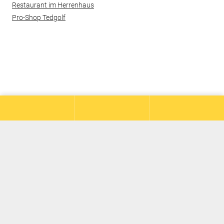
Restaurant im Herrenhaus
Pro-Shop Tedgolf
© 2026 Hof Hausen vor der Sonne Golf AG
Kontakt
Datenschutz
Impressum