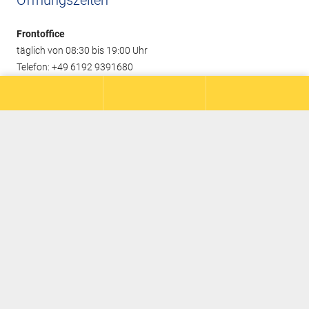
Frontoffice
täglich von 08:30 bis 19:00 Uhr
Telefon: +49 6192 9391680
bei uns
James Annable Golf Akademie
Restaurant im Herrenhaus
Pro-Shop Tedgolf