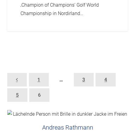
‚Champion of Champions‘ Golf World
Championship in Nordirland…
1
…
3
4
5
6
Andreas Rathmann