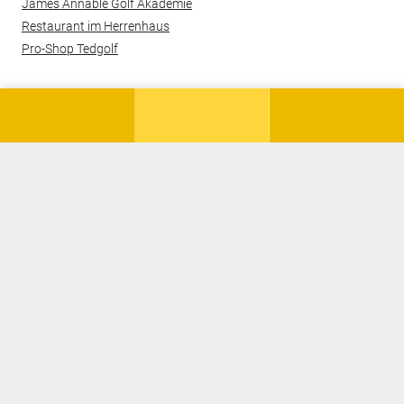
James Annable Golf Akademie
Restaurant im Herrenhaus
Pro-Shop Tedgolf
© 2026 Hof Hausen vor der Sonne Golf AG
Kontakt