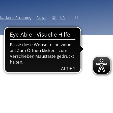
kademie/Training
News
DE
EN