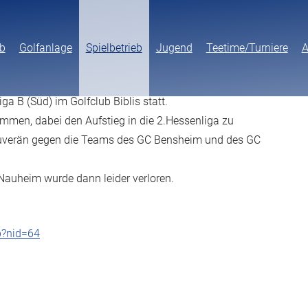
b
Golfanlage
Spielbetrieb
Jugend
Teetime/Turniere
A
ga B (Süd) im Golfclub Biblis statt.
mmen, dabei den Aufstieg in die 2.Hessenliga zu
ouverän gegen die Teams des GC Bensheim und des GC
Nauheim wurde dann leider verloren.
p?nid=64