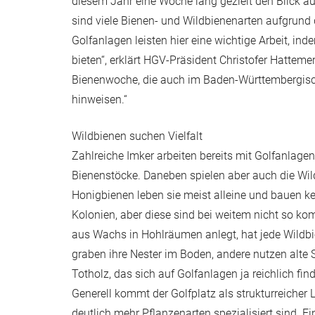
diesem Jahr eine Woche lang gezielt den Blick au
sind viele Bienen- und Wildbienenarten aufgrun
Golfanlagen leisten hier eine wichtige Arbeit, 
bieten“, erklärt HGV-Präsident Christofer Hattem
Bienenwoche, die auch im Baden-Württembergisch
hinweisen.“
Wildbienen suchen Vielfalt
Zahlreiche Imker arbeiten bereits mit Golfanlag
Bienenstöcke. Daneben spielen aber auch die Wild
Honigbienen leben sie meist alleine und bauen ke
Kolonien, aber diese sind bei weitem nicht so ko
aus Wachs in Hohlräumen anlegt, hat jede Wildbie
graben ihre Nester im Boden, andere nutzen alte
Totholz, das sich auf Golfanlagen ja reichlich find
Generell kommt der Golfplatz als strukturreicher
deutlich mehr Pflanzenarten spezialisiert sind.