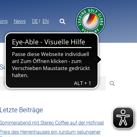
ning
News
DE
EN
Suche
Suchen
nach:
Letzte Beiträge
Sommerabend mit Stereo Coffee auf der Hofinsel
Preis des Herrenhauses ein rundum gelungener