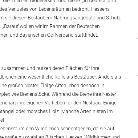
f die Themen Biodiversität und Biene. „In Deutschland
d des Verlustes von Lebensräumen bedroht. Hessens
indem sie diesen Bestäubern Nahrungsangebote und Schutz
er. „Darauf wollen wir im Rahmen der Deutschen
en und Bayerischen Golfverband stattfindet,
en zusammen und nutzen deren Flächen für ihre
bienen eine wesentliche Rolle als Bestäuber. Anders als
ine großen Nester. Einige Arten leben dennoch in
mplex wie Bienenstöcke. Während die Biene ihre Nester
nenart ihre eigenen Vorlieben für den Nestbau. Einige
 Stängel oder morsches Holz. Manche Arten nisten im
et.
 Lebensraum den Wildbienen sehr entgegen, da sie auf
 Eine große Auswahl an Büschen, Hecken, Wildblumen und