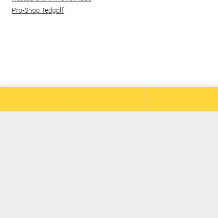
Pro-Shop Tedgolf
© 2026 Hof Hausen vor der Sonne Golf AG
Kontakt
Datenschutz
Impressum
Barrierefreiheit